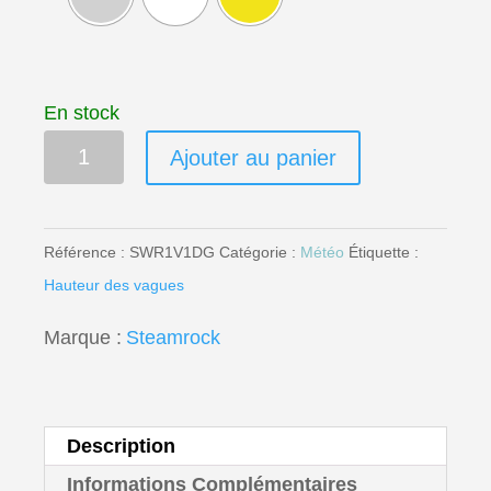
En stock
Enregistreur
Ajouter au panier
de
vagues
SWR-
Référence :
SWR1V1DG
Catégorie :
Météo
Étiquette :
1
Hauteur des vagues
quantité
Marque :
Steamrock
Description
Informations Complémentaires