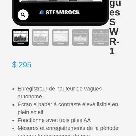
gu
es
S
W
R-
1
$
295
Enregistreur de hauteur de vagues
autonome
Écran e-paper à contraste élevé lisible en
plein soleil
Fonctionne avec trois piles AA
Mesures et enregistrements de la période