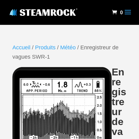
0
Accueil
/
Produits
/
Météo
/ Enregistreur de
vagues SWR-1
En
re
gis
tre
ur
de
va