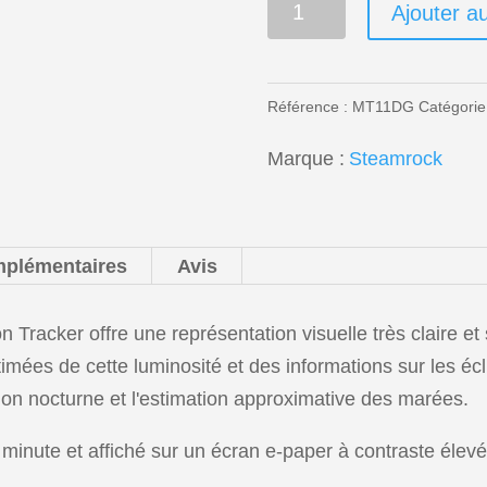
MT-
Ajouter a
11
Suivi
Lunaire
Référence :
MT11DG
Catégorie
de
Marque :
Steamrock
Précision
quantité
mplémentaires
Avis
racker offre une représentation visuelle très claire et 
mées de cette luminosité et des informations sur les éclip
tion nocturne et l'estimation approximative des marées.
 minute et affiché sur un écran e-paper à contraste élevé 