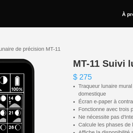
À pr
unaire de précision MT-11
MT-11 Suivi l
$
275
Traqueur lunaire mura
domestique
Écran e-paper à contrast
Fonctionne avec trois 
Ne nécessite pas d'Int
Calcule les phases de 
Affiche la disponibilité 