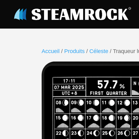
Accueil
/
Produits
/
Céleste
/ Traqueur l