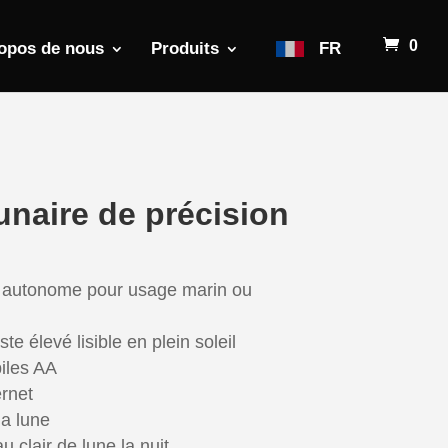
0
opos de nous
Produits
FR
unaire de précision
l autonome pour usage marin ou
e élevé lisible en plein soleil
piles AA
ernet
la lune
au clair de lune la nuit