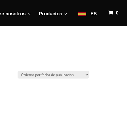
0
re nosotros
Productos
ES