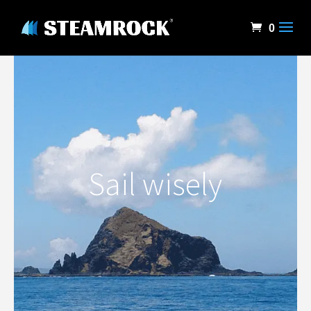
0
Sail wisely