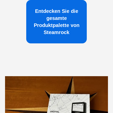
Entdecken Sie die
gesamte
Produktpalette von
Steamrock