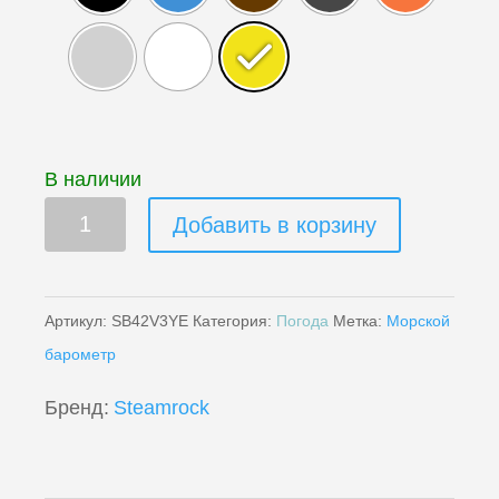
В наличии
Цифровой
Добавить в корзину
барометр
SB-
42
Артикул:
SB42V3YE
Категория:
Погода
Метка:
Морской
V3,
барометр
барограф,
Бренд:
Steamrock
количество