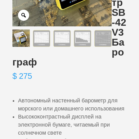
тр
SB
-42
V3
Ба
ро
граф
$
275
Автономный настенный барометр для
морского или домашнего использования
Высококонтрастный дисплей на
электронной бумаге, читаемый при
солнечном свете