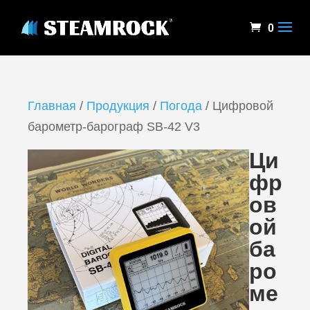
0
Главная
/
Продукция
/
Погода
/ Цифровой
барометр-барограф SB-42 V3
Ци
фр
ов
ой
ба
ро
ме