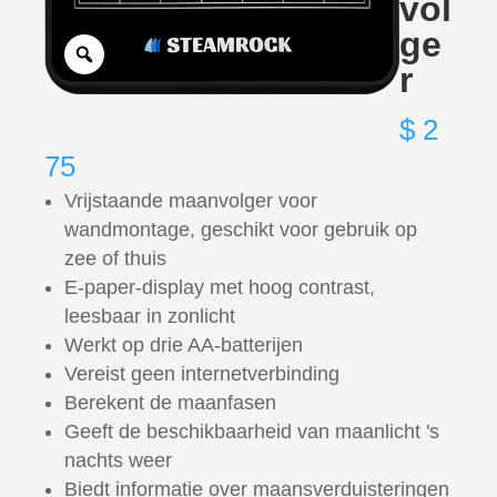
vol
ge
r
$
2
75
Vrijstaande maanvolger voor
wandmontage, geschikt voor gebruik op
zee of thuis
E-paper-display met hoog contrast,
leesbaar in zonlicht
Werkt op drie AA-batterijen
Vereist geen internetverbinding
Berekent de maanfasen
Geeft de beschikbaarheid van maanlicht 's
nachts weer
Biedt informatie over maansverduisteringen