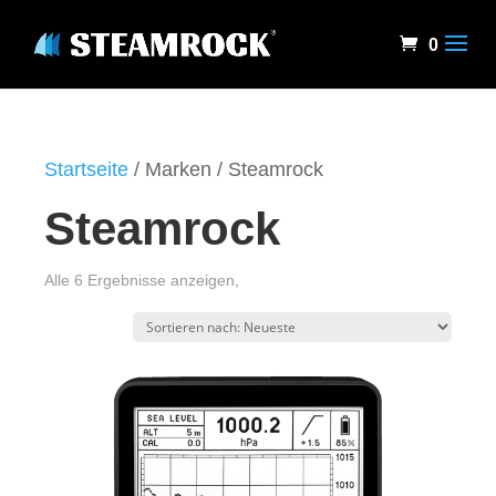
0
Startseite
/ Marken / Steamrock
Steamrock
sortiert
Alle 6 Ergebnisse anzeigen,
nach
Aktualität.