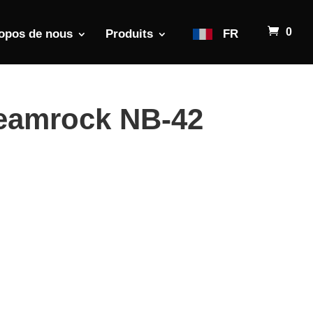
0
opos de nous
Produits
FR
teamrock NB-42