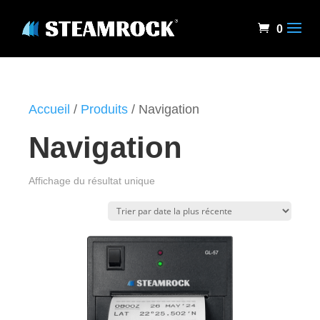
0
Accueil
/
Produits
/ Navigation
Navigation
Affichage du résultat unique