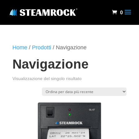
0
Home
/
Prodotti
/ Navigazione
Navigazione
Visualizzazione del singolo risultato