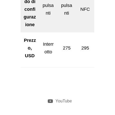
do di
pulsa
pulsa
confi
NFC
nti
nti
guraz
ione
Prezz
Interr
o,
275
295
otto
USD
YouTube