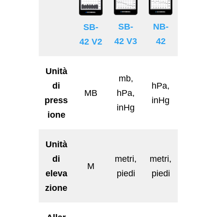
NB-
SB-
SB-
42
42 V3
42 V2
Unità
mb,
di
hPa,
MB
hPa,
press
inHg
inHg
ione
Unità
di
metri,
metri,
M
eleva
piedi
piedi
zione